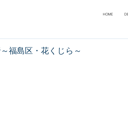
HOME
D
行～福島区・花くじら～