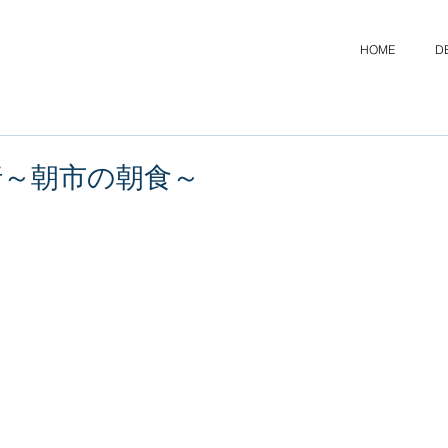
HOME
D
行～朝市の朝食～