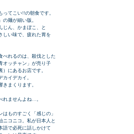
ってこい!!の朝食です。
」の麺が細い版。
んじん、かまぼこ、と
さしい味で、疲れた胃を
。
食べれるのは、殺伐とした
青オッチャン」が売り子
裏）にあるお店です。
デカイデカイ。
響きまくります。
べれませんよね…。
ンはものすごく「感じの」
始ニコニコ。私が日本人と
本語で必死に話しかけて