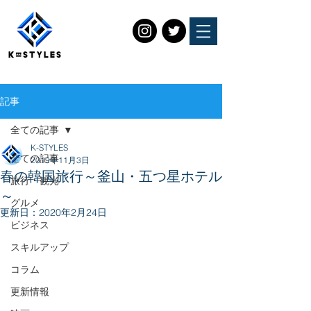
記事
全ての記事
K-STYLES
全ての記事
2019年11月3日
春の韓国旅行～釜山・五つ星ホテル
旅行・観光
～
グルメ
更新日：
2020年2月24日
ビジネス
スキルアップ
コラム
更新情報