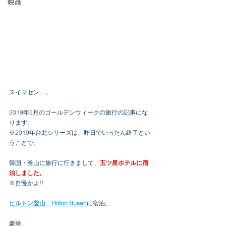
映画
スイマセン…。
2019年5月のゴールデンウィークの旅行の記事にな
ります。
※2019年台北シリーズは、昨日でいったん終了とい
うことで。
韓国・釜山に旅行に行きまして、
五ツ星ホテルに宿
泊しました。
※自慢かよ!!
ヒルトン釜山　Hilton Busan
に宿泊。
豪華。