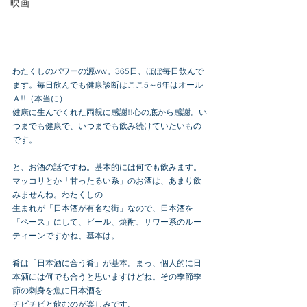
映画
わたくしのパワーの源ww。365日、ほぼ毎日飲んで
ます。毎日飲んでも健康診断はここ5～6年はオール
Ａ!!（本当に）
健康に生んでくれた両親に感謝!!心の底から感謝。い
つまでも健康で、いつまでも飲み続けていたいもの
です。
と、お酒の話ですね。基本的には何でも飲みます。
マッコリとか「甘ったるい系」のお酒は、あまり飲
みませんね。わたくしの
生まれが「日本酒が有名な街」なので、日本酒を
「ベース」にして、ビール、焼酎、サワー系のルー
ティーンですかね、基本は。
肴は「日本酒に合う肴」が基本。まっ、個人的に日
本酒には何でも合うと思いますけどね。その季節季
節の刺身を魚に日本酒を
チビチビと飲むのが楽しみです。 