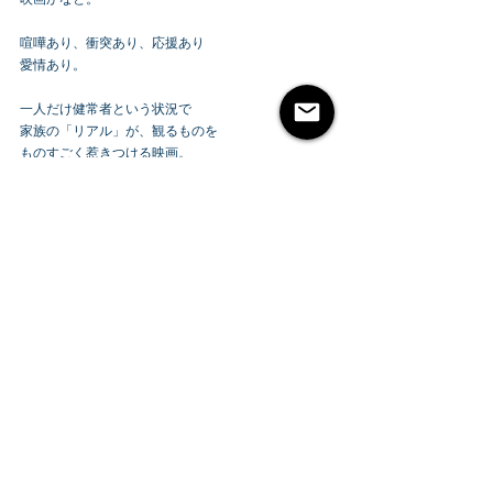
喧嘩あり、衝突あり、応援あり
愛情あり。
一人だけ健常者という状況で
家族の「リアル」が、観るものを
ものすごく惹きつける映画。
観ておいて損はないです!!
個人評価(星5つで満点)
★4.8
ぜひ映画館で鑑賞してください!!
それでは、また( ´ ▽ ` )
movie
映画
映画レビュー
コーダあいのうた
感動