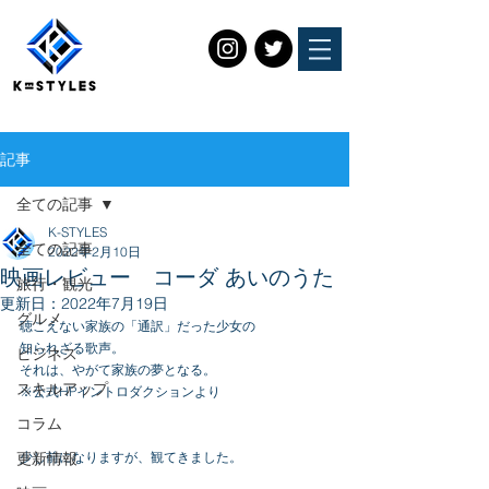
記事
全ての記事
K-STYLES
全ての記事
2022年2月10日
映画レビュー コーダ あいのうた
旅行・観光
更新日：
2022年7月19日
グルメ
聴こえない家族の「通訳」だった少女の
知られざる歌声。
ビジネス
それは、やがて家族の夢となる。
スキルアップ
※公式HPイントロダクションより
コラム
更新情報
少し前になりますが、観てきました。