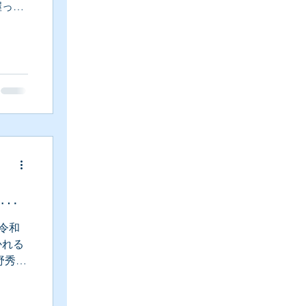
握って
ること
ラ
 令和
かれる
野秀
はシ