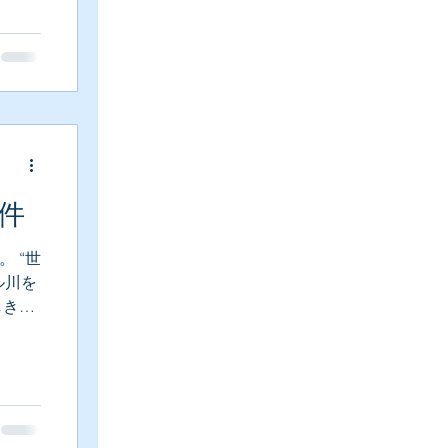
件
 “世
ル川を
しき娘
件。