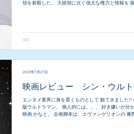
領を射殺した。 大統領に次ぐ強大な権力と情報を 
いたとも言われるKCIAのトップがなぜ？ さかのぼ
40日前、KCIA元部長...
2022年7月27日
映画レビュー シン・ウルト
マン
エンタメ業界に身を置くものとして 観てきました!!
版ウルトラマン。 個人的には。。。 好き嫌いが分
映画 かなと。 企画脚本は、エヴァンゲリオンの 庵
明。 監督はシン・ゴジラの 樋口真嗣。 ※庵野秀明
ン・ゴジラ総監督 端的に言うと 庵野色満載の映画...