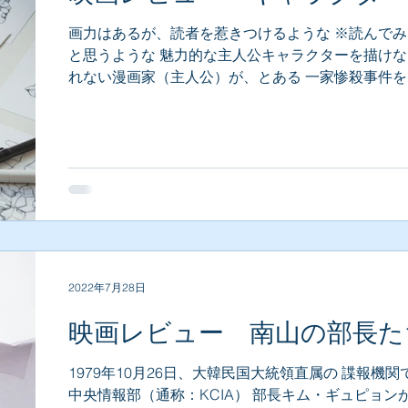
画力はあるが、読者を惹きつけるような ※読んでみ
と思うような 魅力的な主人公キャラクターを描けな
れない漫画家（主人公）が、とある 一家惨殺事件を
し、犯人を（顔を） 目撃してしまう。 その犯人を
にサスペンス漫画を 描いたところ、その漫画が大ヒ
ト!!...
2022年7月28日
映画レビュー 南山の部長た
1979年10月26日、大韓民国大統領直属の 諜報機関
中央情報部（通称：KCIA） 部長キム・ギュピョン