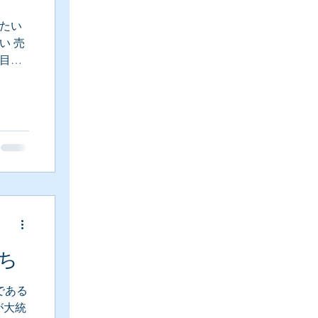
たい
い 売
目撃
主人公
ッ
ち
である
が大統